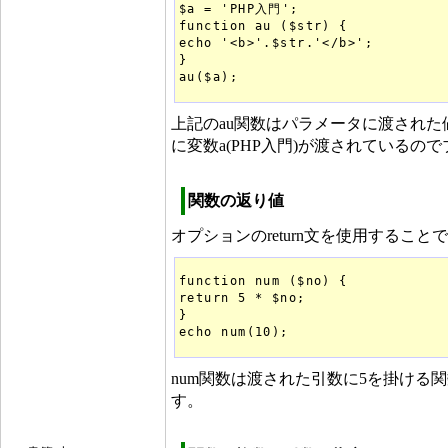
$a = 'PHP入門';

function au ($str) {

echo '<b>'.$str.'</b>';

}

上記のau関数はパラメータに渡された
に変数a(PHP入門)が渡されているの
関数の返り値
オプションのreturn文を使用する
function num ($no) {

return 5 * $no;

}

num関数は渡された引数に5を掛ける
す。