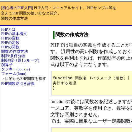
[初心者のPHP入門]
PHP入門・マニュアルサイト。PHPサンプル等を
交えてPHP関数の使い方など紹介。
関数の作成方法
PHPとは
PHPの基本構文
関数の作成方法
PHPの変数
PHPの定数
PHPでは独自の関数を作成すること
PHPの関数
す。 汎用性の高い関数を作成してお
関数の作成方法
制御/条件分岐
関数を再利用すれば、作業効率の向上が期
制御/繰り返し(ループ)
式は以下のようになります。
演算子
クッキー(cookie)
フォーム(form)
function 関数名 (パラメータ（引数）) 
・目的からPHP関数を探す
実行する処理

PHP関数逆引き辞典
}
functionの後には関数名を記述し
ースコア、英数字を使用でき、数字を
文字は区別されません。
では、実際に簡単なユーザー定義関数