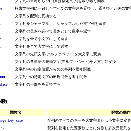
文字列の末尾から空白(又は指定文字)を取り除く関数
ce
検索文字列に一致したすべての文字列を置換し、置き換えた後の文
文字列を配列に変換する
e
文字列をシャッフルし、シャッフルした文字列を返す
文字列の長さを調べて長さとして数字を返す
r
文字列を全て小文字にして返す
r
文字列を全て大文字にして返す
文字列の先頭文字(アルファベット)を大文字に変換
文字列の各単語の先頭文字(アルファベット)を大文字に変換
文字列中の指定位置からの文字列を返す関数
ount
文字列中の特定文字の出現回数を返す関数
place
文字列の一部をを置換する
関数
関数名
関数の動作
ange_key_case
配列のすべてのキーを大文字または小文字に変更
unk
配列を指定した要素数ごとに分割し多次元配列を