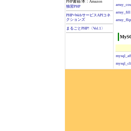
PHP書籍/本：Amazon
array_co
独習PHP
array_fill
PHP×WebサービスAPIコネ
クションズ
array_fli
まるごとPHP!〈Vol.1〉
My
mysql_af
mysql_cl