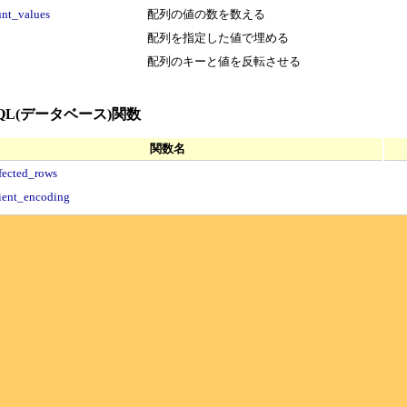
unt_values
配列の値の数を数える
配列を指定した値で埋める
p
配列のキーと値を反転させる
SQL(データベース)関数
関数名
fected_rows
ient_encoding