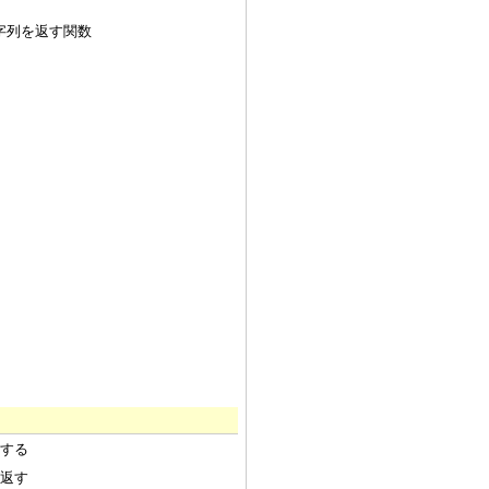
字列を返す関数
する
返す