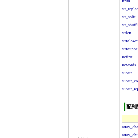
rtrim
str_repla
str_split
str_shuffl
strlen
strtolowe
strtouppe
ucfirst
ucwords
substr
substr_c
substr_re
配列
array_ch
array_ch