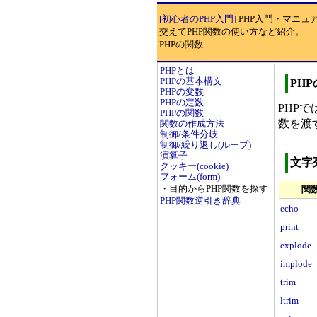
[初心者のPHP入門]
PHP入門・マニュ
交えてPHP関数の使い方など紹介。
PHPの関数
PHPとは
PHPの基本構文
PH
PHPの変数
PHPの定数
PHP
PHPの関数
数を渡
関数の作成方法
制御/条件分岐
制御/繰り返し(ループ)
演算子
文字
クッキー(cookie)
フォーム(form)
・目的からPHP関数を探す
関
PHP関数逆引き辞典
echo
print
explode
implode
trim
ltrim